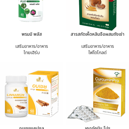
พรมมิ พลัส
สารสกัดเห็ดหลินจือผสมถังเช่า
เสริมอาหาร/อาหาร
เสริมอาหาร/อาหาร
ไทยเฮิร์บ
ไฟโตโกลด์
อบเชยแคปซูล
เคอร์คูมิน โปร