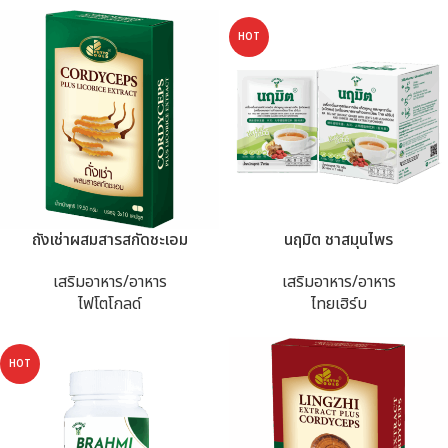
HOT
ถังเช่าผสมสารสกัดชะเอม
นฤมิต ชาสมุนไพร
เสริมอาหาร/อาหาร
เสริมอาหาร/อาหาร
ไฟโตโกลด์
ไทยเฮิร์บ
HOT