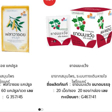
อย แคปซูล
ยาอมมะแว้ง
กสมุนไพร
ยาจากสมุนไพร
,
ระบบทางเดินหายใจ
โตแคร์
ไฟโตแคร์
ฟลาวาซอย แคปซูล
ชื่อผลิตภัณฑ์
: ยาอมมะแว้ง
ขนาดบรรจุ
0 แคปซูล/ขวด
เลข
: 20 เม็ด/ซอง 20 ซอง/กล่อง
เลข
: G 357/45
ทะเบียนยา
: G467/41