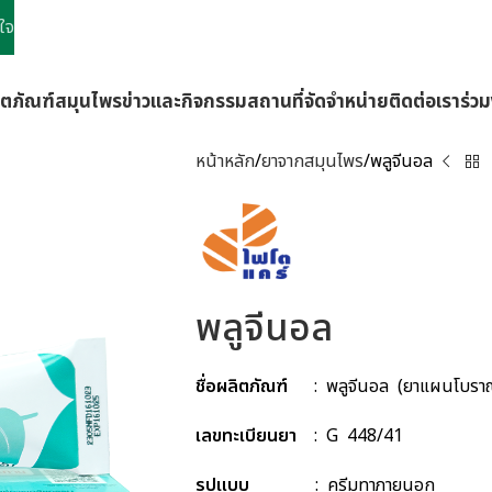
ใจ
ิตภัณฑ์
สมุนไพร
ข่าวและกิจกรรม
สถานที่จัดจำหน่าย
ติดต่อเรา
ร่ว
หน้าหลัก
ยาจากสมุนไพร
พลูจีนอล
พลูจีนอล
ชื่อผลิตภัณฑ์
: พลูจีนอล (ยาแผนโบรา
เลขทะเบียนยา
: G 448/41
รูปแบบ
: ครีมทาภายนอก