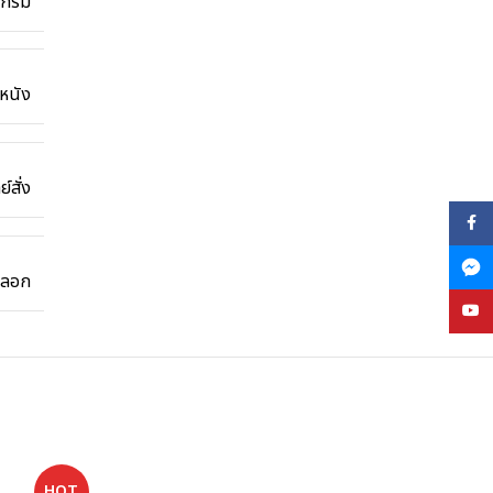
 กรัม
หนัง
์สั่ง
Face
งถลอก
YouT
HOT