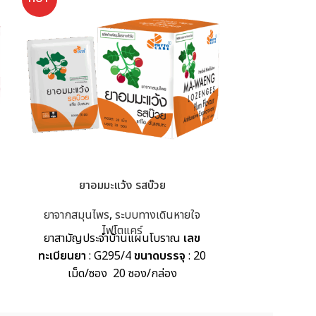
ยาอมมะแว้ง รสบ๊วย
ยาแค
ยาจากสมุนไพร
,
ระบบทางเดินหายใจ
ยา
ไฟโตแคร์
ยาสามัญประจำบ้านแผนโบราณ
เลข
เลขทะเบีย
ทะเบียนยา
: G295/4
ขนาดบรรจุ
: 20
บรรจุ
: 10x
เม็ด/ซอง 20 ซอง/กล่อง