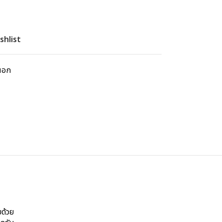
shlist
นอก
ด้วย