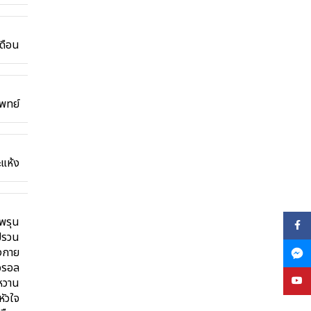
ดือน
แพทย์
ะแห้ง
พรุน
Face
ปรวน
งกาย
อรอล
YouT
หวาน
หัวใจ