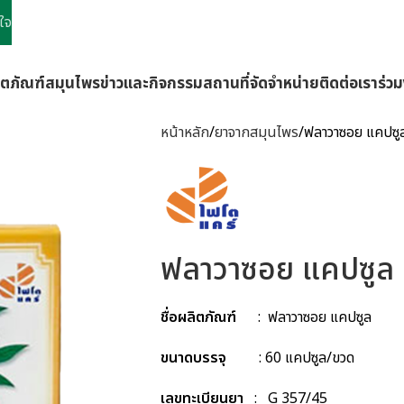
ใจ
ิตภัณฑ์
สมุนไพร
ข่าวและกิจกรรม
สถานที่จัดจำหน่าย
ติดต่อเรา
ร่ว
หน้าหลัก
ยาจากสมุนไพร
ฟลาวาซอย แคปซู
ฟลาวาซอย แคปซูล
ชื่อผลิตภัณฑ์
: ฟลาวาซอย แคปซูล
ขนาดบรรจุ
: 60 แคปซูล/ขวด
เลขทะเบียนยา
: G 357/45