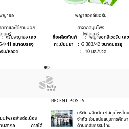
มพญายอ
พญายอกลีเซอรีน
ยาทาและใช้ภายนอก
ยาจากสมุนไพร
โตแคร์
ไฟโตแคร์
์
: ครีมพญายอ
เลข
ชื่อผลิตภัณฑ์
: พญายอกลีเซอรีน
เล
454/41
ขนาดบรรจุ
ทะเบียนยา
: G 383/42
ขนาดบรรจุ
รัม/หลอด
: 10 มล./ขวด
RECENT POSTS
บริษัท ผลิตภัณฑ์สมุนไพรไท
ุนไพรอย่างต่อเนื่อง
จำกัด ร่วมสนับสนุนการศึกษา
ด้มาตรฐานสากล ภายใต้
ด้านเภสัชกรรมไทย