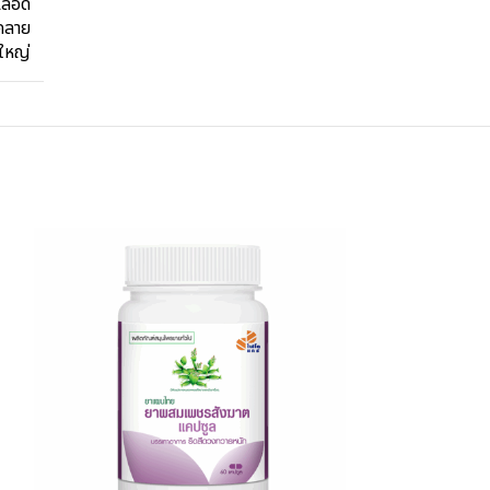
เลือด
คลาย
้ใหญ่