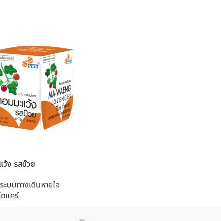
ว้ง รสบ๊วย
ระบบทางเดินหายใจ
โตแคร์