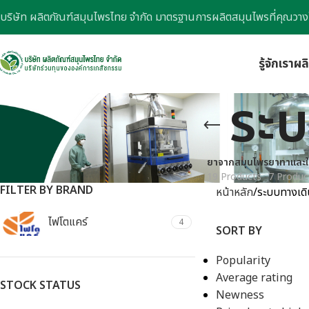
บริษัท ผลิตภัณฑ์สมุนไพรไทย จำกัด มาตรฐานการผลิตสมุนไพรที่คุณวาง
รู้จักเรา
ผล
ระบ
ยาจากสมุนไพร
ยาทาและใ
19 Products
7 Produc
FILTER BY BRAND
หน้าหลัก
ระบบทางเด
ไฟโตแคร์
4
SORT BY
Popularity
Average rating
STOCK STATUS
Newness