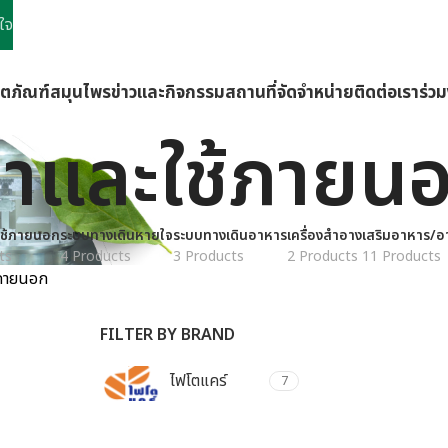
ใจ
ิตภัณฑ์
สมุนไพร
ข่าวและกิจกรรม
สถานที่จัดจำหน่าย
ติดต่อเรา
ร่ว
าและใช้ภายน
ช้ภายนอก
ระบบทางเดินหายใจ
ระบบทางเดินอาหาร
เครื่องสำอาง
เสริมอาหาร/อ
ts
4 Products
3 Products
2 Products
11 Products
้ภายนอก
FILTER BY BRAND
ไฟโตแคร์
7