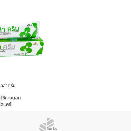
ลล่าครีม
ะใช้ภายนอก
โตแคร์