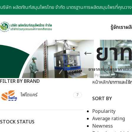
บริษัท ผลิตภัณฑ์สมุนไพรไทย จำกัด มาตรฐานการผลิตสมุนไพรที่คุณวาง
รู้จักเรา
ผล
ยาท
ยาจากสมุนไพร
ยาทาและใ
19 Products
7 Produc
FILTER BY BRAND
หน้าหลัก
ยาทาและใช
ไฟโตแคร์
7
SORT BY
Popularity
Average rating
STOCK STATUS
Newness