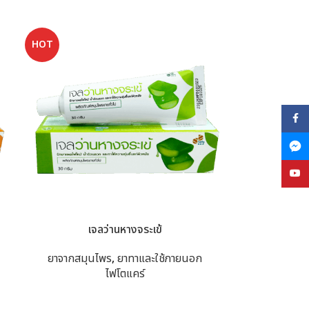
HOT
Face
YouT
เจลว่านหางจระเข้
ยาจากสมุนไพร
,
ยาทาและใช้ภายนอก
ไฟโตแคร์