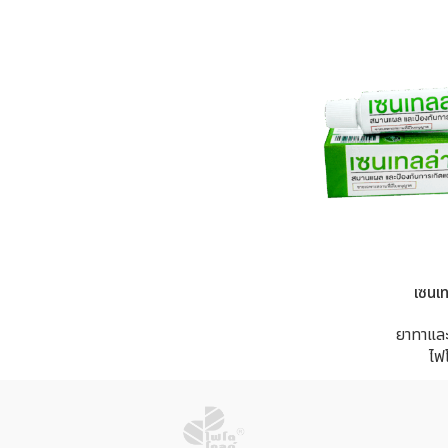
เซนเท
ยาทาแล
ไฟ