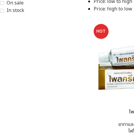
Price: low to high
On sale
Price: high to low
In stock
HOT
ไพ
ยาทาแล
ไฟ